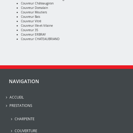
Couvreur Châteaugiron
Couvreur Domalain
Couvreur Moutiers
Couvreur Bais
Couvreur Vitré
Couvreur Ille-et-Vilaine
Couvreur 35
Couvreur ERBRAY
Couvreur CHATEAUBRIAND
NAVIGATION
ACCUEIL
PRESTATIONS
CHARPENTE
COUVERTURE