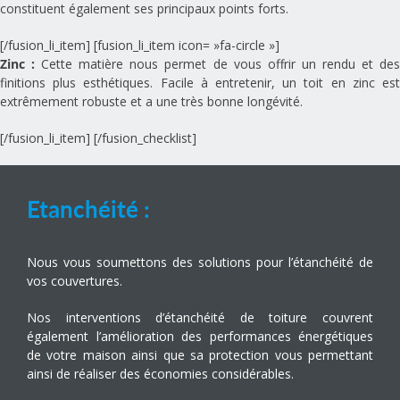
constituent également ses principaux points forts.
[/fusion_li_item] [fusion_li_item icon= »fa-circle »]
Zinc :
Cette matière nous permet de vous offrir un rendu et de
finitions plus esthétiques. Facile à entretenir, un toit en zinc est
extrêmement robuste et a une très bonne longévité.
[/fusion_li_item] [/fusion_checklist]
Etanchéité :
Nous vous soumettons des solutions pour l’étanchéité de
vos couvertures.
Nos interventions d’étanchéité de toiture couvrent
également l’amélioration des performances énergétiques
de votre maison ainsi que sa protection vous permettant
ainsi de réaliser des économies considérables.