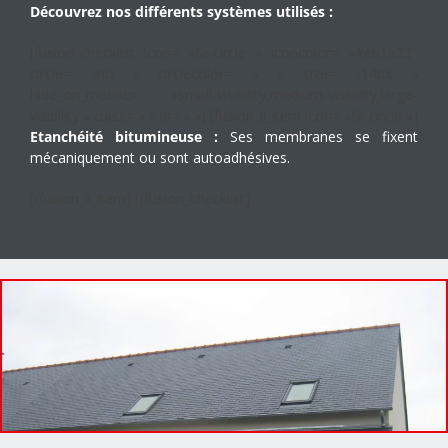
Découvrez nos différents systèmes utilisés :
[fusion_checklist icon= »fa-circle » iconcolor= »#eb1a23″
circle= »no » circlecolor= » » size= »14px »
hide_on_mobile= »small-visibility,medium-visibility,large-
visibility » class= » » id= » »] [fusion_li_item icon= »fa-circle »]
Etanchéité bitumineuse :
Ses membranes se fixent
mécaniquement ou sont autoadhésives.
[/fusion_li_item] [/fusion_checklist]