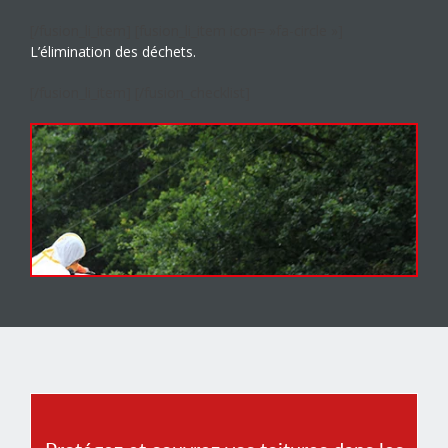
[/fusion_li_item] [fusion_li_item icon= »fa-circle »]
L’élimination des déchets.
[/fusion_li_item] [/fusion_checklist]