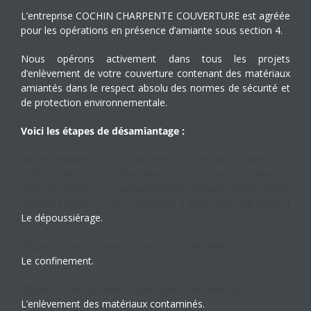
L’entreprise COCHIN CHARPENTE COUVERTURE est agréée
pour les opérations en présence d’amiante sous section 4.
Nous opérons activement dans tous les projets
d’enlèvement de votre couverture contenant des matériaux
amiantés dans le respect absolu des normes de sécurité et
de protection environnementale.
Voici les étapes de désamiantage :
[fusion_checklist icon= »fa-circle » iconcolor= »#eb1a23″
circle= »no » circlecolor= » » size= »14px »
hide_on_mobile= »small-visibility,medium-visibility,large-
visibility » class= » » id= » »] [fusion_li_item icon= »fa-circle »]
Le dépoussiérage.
[/fusion_li_item] [fusion_li_item icon= »fa-circle »]
Le confinement.
[/fusion_li_item] [fusion_li_item icon= »fa-circle »]
L’enlèvement des matériaux contaminés.