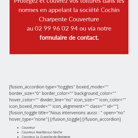
Protégez et couvrez vos toitures dans les
normes en appelant la société Cochin
Charpente Couverture
au 02 99 96 02 94 ou via notre
formulaire de contact.
[fusion_accordion type="toggles" boxed_mode=""
border_size="0" border_color="" background_color=""
hover_color="" divider_line="no" icon_size="" icon_color=""
icon_boxed_mode="" icon_alignment="" class="" id=""]
[fusion_toggle title="Nous intervenons aussi : " open="no"
hover_type="none"]
[/fusion_toggle] [/fusion_accordion]
Couvreur
Couvreur Availles-sur-Seiche
Couvreur La Guerche-de-Bretagne