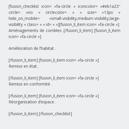
[fusion_checklist icon= »fa-circle » iconcolor= »#eb1a23″
circle= »no » circlecolor= » » size= »13px »
hide_on_mobile= »small-visibility,medium-visibility,large-
visibility » class= » » id= » »][fusion_li_item icon= »fa-circle »]
Aménagements de combles .[/fusion_li_item] [fusion_li_item
icon= »fa-circle »]
Amélioration de l’habitat .
[/fusion_li_item] [fusion_li_item icon= »fa-circle »]
Remise en état .
[/fusion_li_item] [fusion_li_item icon= »fa-circle »]
Remise en conformité .
[/fusion_li_item] [fusion_li_item icon= »fa-circle »]
Réorganisation d’espace .
[/fusion_li_item] [/fusion_checklist]