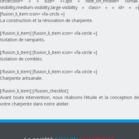
circlecolor= » » size= »13px » hide_on_mobile= »small-
visibility,medium-visibility,large-visibility » class= » » id= » »]
[fusion_li_item icon= »fa-circle »]
La construction et la rénovation de charpente.
[/fusion_li_item] [fusion_li_item icon= »fa-circle »]
Isolation de rampants.
[/fusion_li_item] [fusion_li_item icon= »fa-circle »]
Isolation de combles.
[/fusion_li_item] [fusion_li_item icon= »fa-circle »]
Charpente artisanale.
[/fusion_li_item] [/fusion_checklist]
Avant toute intervention, nous réalisons l’étude et la conception de
votre charpente dans notre atelier.