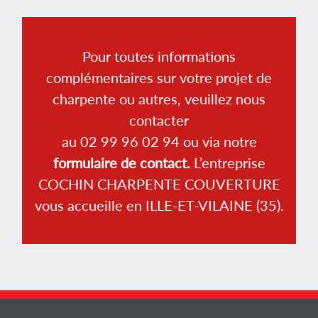
Pour toutes informations
complémentaires sur votre projet de
charpente ou autres, veuillez nous
contacter
au 02 99 96 02 94 ou via notre
formulaire de contact.
L’entreprise
COCHIN CHARPENTE COUVERTURE
vous accueille en ILLE-ET-VILAINE (35).