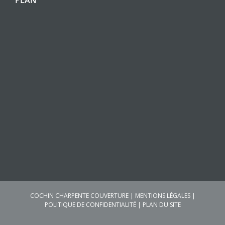
COCHIN CHARPENTE COUVERTURE
|
MENTIONS LÉGALES
|
POLITIQUE DE CONFIDENTIALITÉ
|
PLAN DU SITE