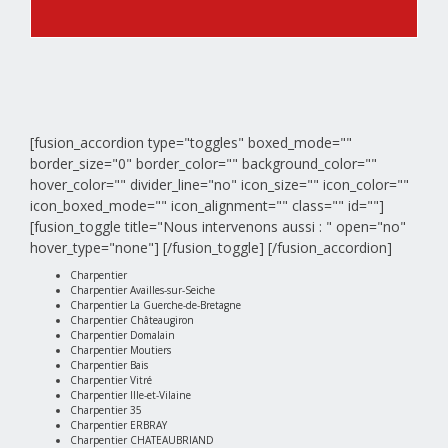
[fusion_accordion type="toggles" boxed_mode=""
border_size="0" border_color="" background_color=""
hover_color="" divider_line="no" icon_size="" icon_color=""
icon_boxed_mode="" icon_alignment="" class="" id=""]
[fusion_toggle title="Nous intervenons aussi : " open="no"
hover_type="none"]
[/fusion_toggle] [/fusion_accordion]
Charpentier
Charpentier Availles-sur-Seiche
Charpentier La Guerche-de-Bretagne
Charpentier Châteaugiron
Charpentier Domalain
Charpentier Moutiers
Charpentier Bais
Charpentier Vitré
Charpentier Ille-et-Vilaine
Charpentier 35
Charpentier ERBRAY
Charpentier CHATEAUBRIAND