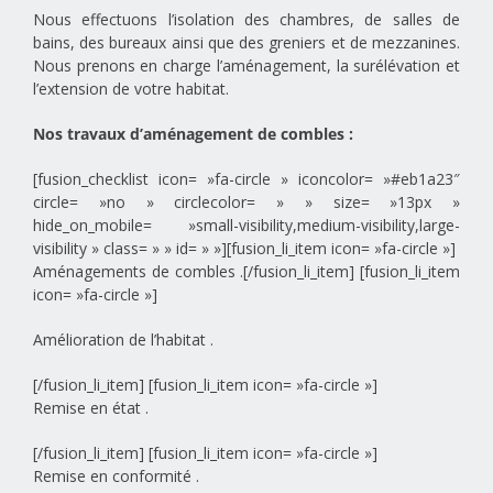
Nous effectuons l’isolation des chambres, de salles de
bains, des bureaux ainsi que des greniers et de mezzanines.
Nous prenons en charge l’aménagement, la surélévation et
l’extension de votre habitat.
Nos travaux d’aménagement de combles :
[fusion_checklist icon= »fa-circle » iconcolor= »#eb1a23″
circle= »no » circlecolor= » » size= »13px »
hide_on_mobile= »small-visibility,medium-visibility,large-
visibility » class= » » id= » »][fusion_li_item icon= »fa-circle »]
Aménagements de combles .[/fusion_li_item] [fusion_li_item
icon= »fa-circle »]
Amélioration de l’habitat .
[/fusion_li_item] [fusion_li_item icon= »fa-circle »]
Remise en état .
[/fusion_li_item] [fusion_li_item icon= »fa-circle »]
Remise en conformité .