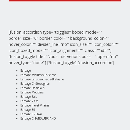
[fusion_accordion type="toggles" boxed_mode=""
border_size="0" border_color="" background_color=""
hover_color="" divider_line="no" icon_size="" icon_color=""
icon_boxed_mode="" icon_alignment="" class="" id=""]
[fusion_toggle title="Nous intervenons aussi : " open="no"
hover_type="none"]
[/fusion_toggle] [/fusion_accordion]
Bardage
Bardage Availles-sur-Seiche
Bardage La Guerche-de-Bretagne
Bardage Châteaugiron
Bardage Domalain
Bardage Moutiers
Bardage Bais
Bardage Vitré
Bardage Ille-et-Vilaine
Bardage 35
Bardage ERBRAY
Bardage CHATEAUBRIAND